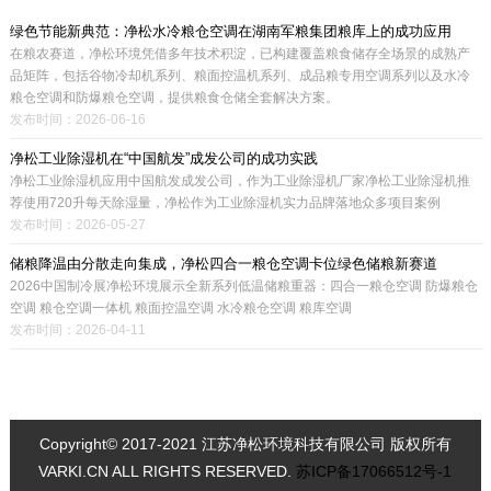
绿色节能新典范：净松水冷粮仓空调在湖南军粮集团粮库上的成功应用
在粮农赛道，净松环境凭借多年技术积淀，已构建覆盖粮食储存全场景的成熟产
品矩阵，包括谷物冷却机系列、粮面控温机系列、成品粮专用空调系列以及水冷
粮仓空调和防爆粮仓空调，提供粮食仓储全套解决方案。
发布时间：2026-06-16
净松工业除湿机在“中国航发”成发公司的成功实践
净松工业除湿机应用中国航发成发公司，作为工业除湿机厂家净松工业除湿机推
荐使用720升每天除湿量，净松作为工业除湿机实力品牌落地众多项目案例
发布时间：2026-05-27
储粮降温由分散走向集成，净松四合一粮仓空调卡位绿色储粮新赛道
2026中国制冷展净松环境展示全新系列低温储粮重器：四合一粮仓空调 防爆粮仓
空调 粮仓空调一体机 粮面控温空调 水冷粮仓空调 粮库空调
发布时间：2026-04-11
Copyright© 2017-2021 江苏净松环境科技有限公司 版权所有
VARKI.CN ALL RIGHTS RESERVED.
苏ICP备17066512号-1