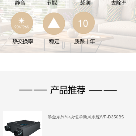
墨金系列/中央恒净新风系统/VF-D350BS