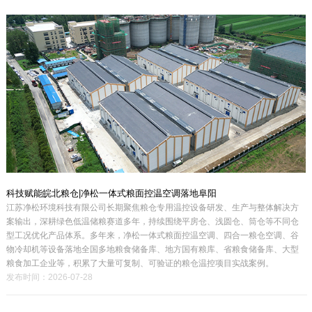
科技赋能皖北粮仓|净松一体式粮面控温空调落地阜阳
江苏净松环境科技有限公司长期聚焦粮仓专用温控设备研发、生产与整体解决方
案输出，深耕绿色低温储粮赛道多年，持续围绕平房仓、浅圆仓、筒仓等不同仓
型工况优化产品体系。多年来，净松一体式粮面控温空调、四合一粮仓空调、谷
物冷却机等设备落地全国多地粮食储备库、地方国有粮库、省粮食储备库、大型
粮食加工企业等，积累了大量可复制、可验证的粮仓温控项目实战案例。
发布时间：2026-07-28