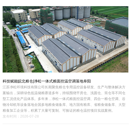
科技赋能皖北粮仓|净松一体式粮面控温空调落地阜阳
江苏净松环境科技有限公司长期聚焦粮仓专用温控设备研发、生产与整体解决方
案输出，深耕绿色低温储粮赛道多年，持续围绕平房仓、浅圆仓、筒仓等不同仓
型工况优化产品体系。多年来，净松一体式粮面控温空调、四合一粮仓空调、谷
物冷却机等设备落地全国多地粮食储备库、地方国有粮库、省粮食储备库、大型
粮食加工企业等，积累了大量可复制、可验证的粮仓温控项目实战案例。
发布时间：2026-07-28