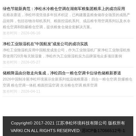
绿色节能新典范：净松水冷粮仓空调在湖南军粮集团粮库上的成功应用
在粮农赛道，净松环境凭借多年技术积淀，已构建覆盖粮食储存全场景的成熟产
品矩阵，包括谷物冷却机系列、粮面控温机系列、成品粮专用空调系列以及水冷
粮仓空调和防爆粮仓空调，提供粮食仓储全套解决方案。
发布时间：2026-06-16
净松工业除湿机在“中国航发”成发公司的成功实践
净松工业除湿机应用中国航发成发公司，作为工业除湿机厂家净松工业除湿机推
荐使用720升每天除湿量，净松作为工业除湿机实力品牌落地众多项目案例
发布时间：2026-05-27
储粮降温由分散走向集成，净松四合一粮仓空调卡位绿色储粮新赛道
2026中国制冷展净松环境展示全新系列低温储粮重器：四合一粮仓空调 防爆粮仓
空调 粮仓空调一体机 粮面控温空调 水冷粮仓空调 粮库空调
发布时间：2026-04-11
Copyright© 2017-2021 江苏净松环境科技有限公司 版权所有
VARKI.CN ALL RIGHTS RESERVED.
苏ICP备17066512号-1