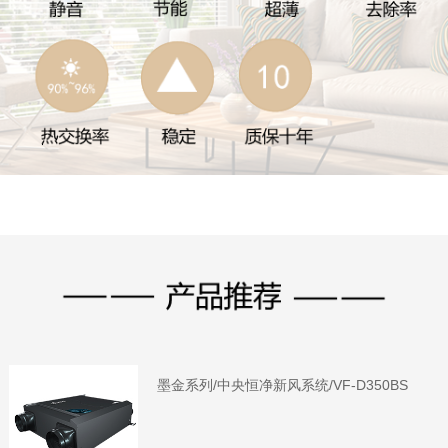
墨金系列/中央恒净新风系统/VF-D350BS