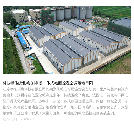
科技赋能皖北粮仓|净松一体式粮面控温空调落地阜阳
江苏净松环境科技有限公司长期聚焦粮仓专用温控设备研发、生产与整体解决方
案输出，深耕绿色低温储粮赛道多年，持续围绕平房仓、浅圆仓、筒仓等不同仓
型工况优化产品体系。多年来，净松一体式粮面控温空调、四合一粮仓空调、谷
物冷却机等设备落地全国多地粮食储备库、地方国有粮库、省粮食储备库、大型
粮食加工企业等，积累了大量可复制、可验证的粮仓温控项目实战案例。
发布时间：2026-07-28