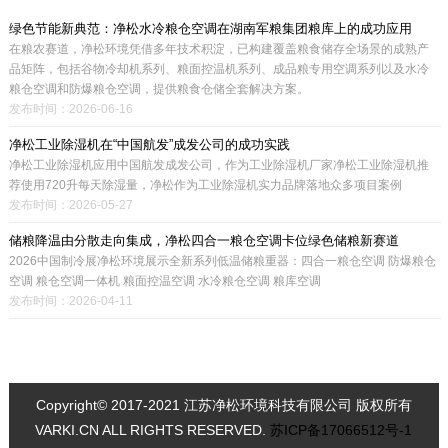
绿色节能新典范：净松水冷粮仓空调在湖南军粮集团粮库上的成功应用
在粮农赛道，净松环境凭借多年技术积淀，已构建覆盖粮食储存全场景的成熟产
品矩阵，包括谷物冷却机系列、粮面控温机系列、成品粮专用空调系列以及水冷
粮仓空调和防爆粮仓空调，提供粮食仓储全套解决方案。
发布时间：2026-06-16
净松工业除湿机在“中国航发”成发公司的成功实践
净松工业除湿机应用中国航发成发公司，作为工业除湿机厂家净松工业除湿机推
荐使用720升每天除湿量，净松作为工业除湿机实力品牌落地众多项目案例
发布时间：2026-05-27
储粮降温由分散走向集成，净松四合一粮仓空调卡位绿色储粮新赛道
2026中国制冷展净松环境展示全新系列低温储粮重器：四合一粮仓空调 防爆粮仓
空调 粮仓空调一体机 粮面控温空调 水冷粮仓空调 粮库空调
发布时间：2026-04-11
Copyright© 2017-2021 江苏净松环境科技有限公司 版权所有
VARKI.CN ALL RIGHTS RESERVED.
苏ICP备17066512号-1