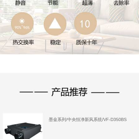
墨金系列/中央恒净新风系统/VF-D350BS